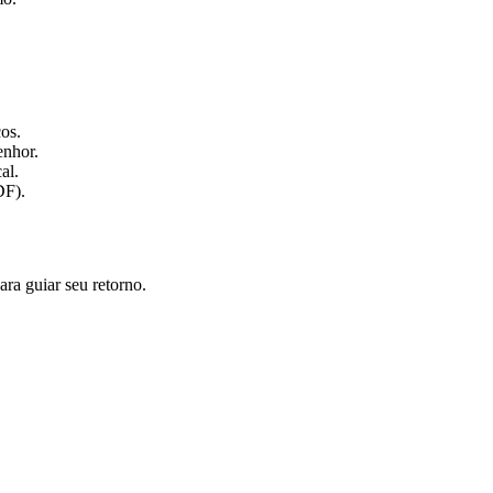
os.
enhor.
al.
DF).
ra guiar seu retorno.