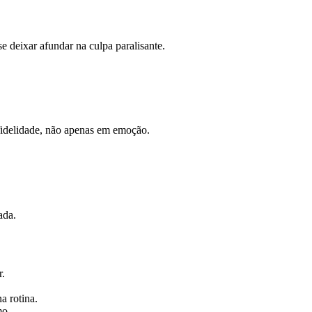
 deixar afundar na culpa paralisante.
fidelidade, não apenas em emoção.
ada.
r.
a rotina.
mo.