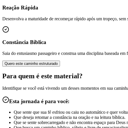
Reação Rápida
Desenvolva a maturidade de recomeçar rápido após um tropeço, sem se
Constância Bíblica
Saia do entusiasmo passageiro e construa uma disciplina baseada em 
Quero este caminho estruturado
Para quem é este material?
Identifique se você está vivendo um desses momentos em sua caminh
Esta jornada é para você:
Que sente que sua fé esfriou ou caiu no automático e quer volta
Que deseja retomar a constância na oração e na leitura bíblica.
Que se sente sobrecarregado e não encontra espaço para Deus n
Que busca um caminho bíblico, sóbrio e livre de sensacionalis